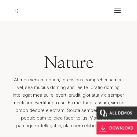
Qi
Nature
At mea veniam option, forensibus comprehensam at
vel, sea mucius doming ancillae te. Oratio doming
intellegat mea eu, ei everti eruditi gloriatur vix, semper
mentitum evertitur cu usu. Ea mei facer assum, vim no
probo decore electram. Soluta semper ea qui. Elitr
ALL DEMOS
populo eam te, dico facer te ius. Vis delectus
patrioque intellegat ei, platonem elaboraret ex est.
DOWNLOAD