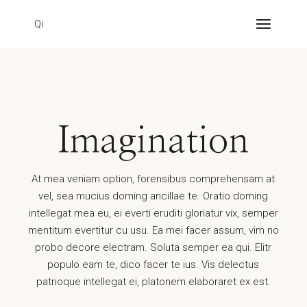
Qi
Imagination
At mea veniam option, forensibus comprehensam at
vel, sea mucius doming ancillae te. Oratio doming
intellegat mea eu, ei everti eruditi gloriatur vix, semper
mentitum evertitur cu usu. Ea mei facer assum, vim no
probo decore electram. Soluta semper ea qui. Elitr
populo eam te, dico facer te ius. Vis delectus
patrioque intellegat ei, platonem elaboraret ex est.