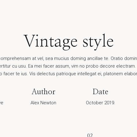
Vintage style
omprehensam at vel, sea mucius doming ancillae te. Oratio doming i
ertitur cu usu. Ea mei facer assum, vim no probo decore electram. 
o facer te ius. Vis delectus patrioque intellegat ei, platonem elabor
Author
Date
ve
Alex Newton
October 2019.
02