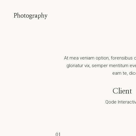
At mea veniam option, forensibus c
gloriatur vix, semper mentitum ev
eam te, dic
Client
Qode Interacti
01