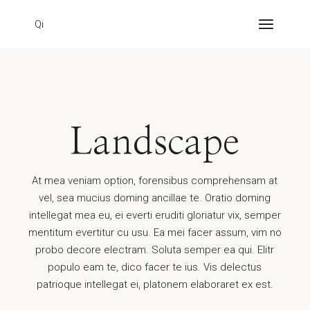
Qi
Landscape
At mea veniam option, forensibus comprehensam at
vel, sea mucius doming ancillae te. Oratio doming
intellegat mea eu, ei everti eruditi gloriatur vix, semper
mentitum evertitur cu usu. Ea mei facer assum, vim no
probo decore electram. Soluta semper ea qui. Elitr
populo eam te, dico facer te ius. Vis delectus
patrioque intellegat ei, platonem elaboraret ex est.